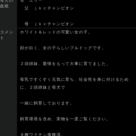
母犬の
母 エリー
血統
父 ｊｋｃチャンピオン
母 ｊｋｃチャンピオン
コメン
ホワイト＆レッドの可愛い女の子。
ト
顔が白く、女の子らしいブルドッグです。
２頭姉妹、愛情をもって大事に育てました。
母乳ですくすく元気に育ち、社会性を身に付けるため
に、２頭姉妹と母犬で
一緒に飼育しております。
飼育環境を含め、実物を一度ご覧ください。
９種ワクチン接種済。